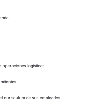
genda
.
 operaciones logísticas
endientes
y el currículum de sus empleados