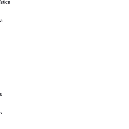
stica
ca
s
s