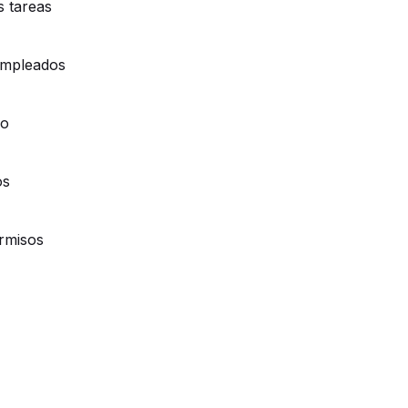
s tareas
 empleados
oo
os
ermisos