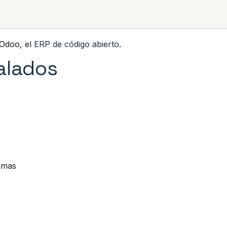
 actividad
Lo que nos diferencia
Consejos
 Odoo, el
ERP de código abierto
.
alados
imas