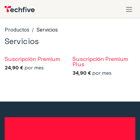
Ir al contenido
Productos
Servicios
Servicios
Suscripción Premium
Suscripción Premium
Plus
por mes
24,90
€
por mes
34,90
€