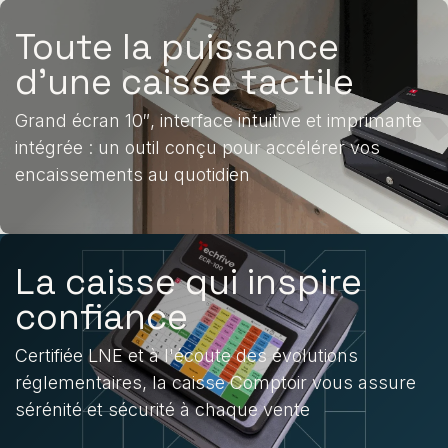
Toute la puissance
d’une caisse tactile
Grand écran 10″, interface intuitive et imprimante
intégrée : un outil conçu pour accélérer vos
encaissements au quotidien
La caisse qui inspire
confiance
Certifiée LNE et à l'écoute des évolutions
réglementaires, la caisse Comptoir vous assure
sérénité et sécurité à chaque vente