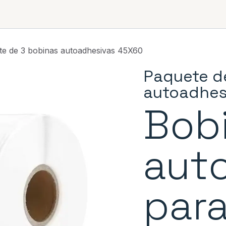
 actividad
Lo que nos diferencia
Consejos
te de 3 bobinas autoadhesivas 45X60
Paquete d
autoadhes
Bob
aut
par