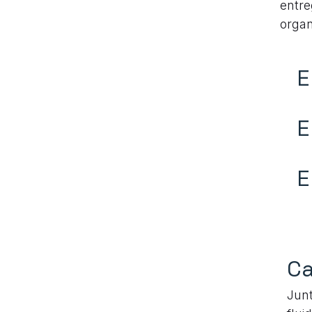
entre
organ
E
E
E
Ca
Junt