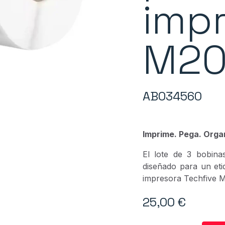
imp
M2
ABO34560
Imprime. Pega. Orga
El lote de 3 bobin
diseñado para un eti
impresora Techfive 
25,00
€