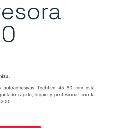
resora
00
niza.
as autoadhesivas Techfive 45 60 mm está
quetado rápido, limpio y profesional con la
M200.