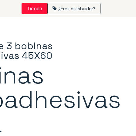
Tienda
¿
Eres distribuidor?
e 3 bobinas
ivas 45X60
inas
oadhesivas
a