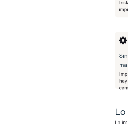
Inst
impr
Sin
ma
Imp
hay
cam
Lo
La im